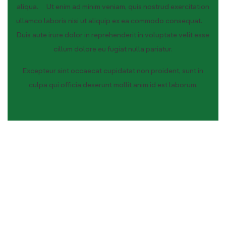
aliqua. Ut enim ad minim veniam, quis nostrud exercitation
ullamco laboris nisi ut aliquip ex ea commodo consequat.
Duis aute irure dolor in reprehenderit in voluptate velit esse
cillum dolore eu fugiat nulla pariatur.
Excepteur sint occaecat cupidatat non proident, sunt in
culpa qui officia deserunt mollit anim id est laborum.